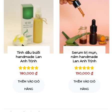
Tinh dầu bưởi
Serum trị mụn,
handmade Lan
nám handmade
Anh Trịnh
Lan Anh Trịnh
180,000
₫
190,000
₫
Được xếp
Được xếp
hạng
4.81
hạng
4.72
THÊM VÀO GIỎ
THÊM VÀO GIỎ
5 sao
5 sao
HÀNG
HÀNG