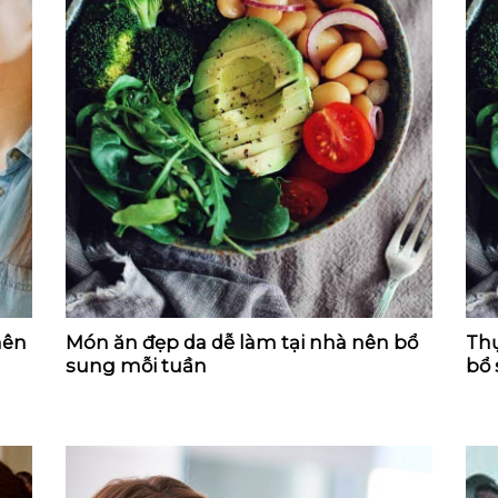
nên
Món ăn đẹp da dễ làm tại nhà nên bổ
Th
sung mỗi tuần
bổ