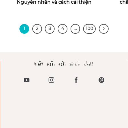
Nguyên nhân và cách cải thiện
chă
1
2
3
4
…
100
Kết nối với mình nhé!