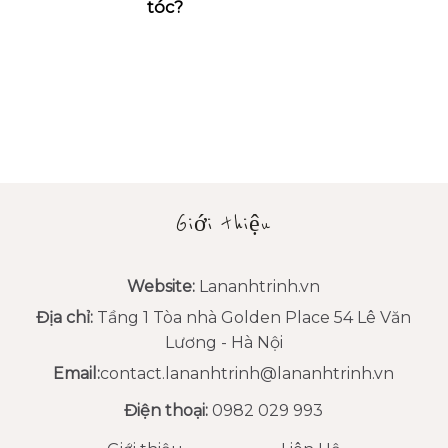
tóc?
Giới thiệu
Website:
Lananhtrinh.vn
Địa chỉ:
Tầng 1 Tòa nhà Golden Place 54 Lê Văn
Lương - Hà Nội
Email:
contact.lananhtrinh@lananhtrinh.vn
Điện thoại:
0982 029 993