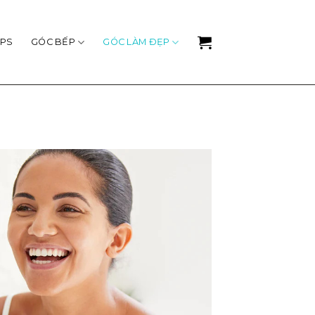
IPS
GÓC BẾP
GÓC LÀM ĐẸP