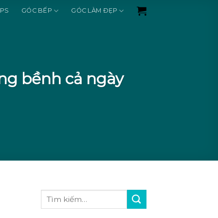
IPS
GÓC BẾP
GÓC LÀM ĐẸP
ồng bềnh cả ngày