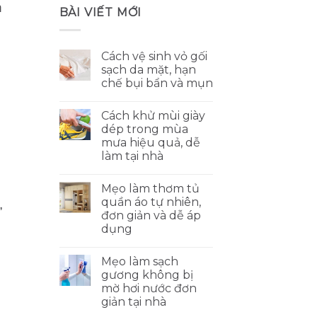
n
BÀI VIẾT MỚI
Cách vệ sinh vỏ gối
sạch da mặt, hạn
chế bụi bẩn và mụn
Cách khử mùi giày
dép trong mùa
mưa hiệu quả, dễ
làm tại nhà
Mẹo làm thơm tủ
quần áo tự nhiên,
,
đơn giản và dễ áp
dụng
Mẹo làm sạch
gương không bị
mờ hơi nước đơn
giản tại nhà