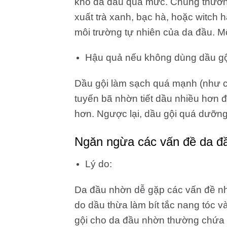
khô da đầu quá mức. Chúng thườn
xuất trà xanh, bạc hà, hoặc witch 
môi trường tự nhiên của da đầu. Mộ
Hậu quả nếu không dùng dầu gộ
Dầu gội làm sạch quá mạnh (như ch
tuyến bã nhờn tiết dầu nhiều hơn đ
hơn. Ngược lại, dầu gội quá dưỡng
Ngăn ngừa các vấn đề da đầ
Lý do:
Da đầu nhờn dễ gặp các vấn đề như
do dầu thừa làm bít tắc nang tóc v
gội cho da đầu nhờn thường chứa