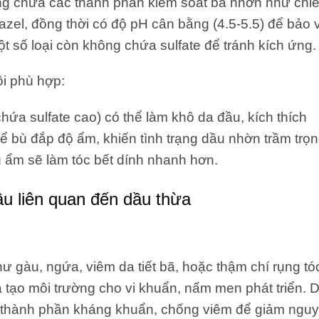
g chứa các thành phần kiểm soát bã nhờn như chiế
hazel, đồng thời có độ pH cân bằng (4.5-5.5) để bảo 
t số loại còn không chứa sulfate để tránh kích ứng.
i phù hợp:
ứa sulfate cao) có thể làm khô da đầu, kích thích
ể bù đắp độ ẩm, khiến tình trạng dầu nhờn trầm trọ
 ẩm sẽ làm tóc bết dính nhanh hơn.
u liên quan đến dầu thừa
 gàu, ngứa, viêm da tiết bã, hoặc thậm chí rụng tó
à tạo môi trường cho vi khuẩn, nấm men phát triển. 
 thành phần kháng khuẩn, chống viêm để giảm nguy