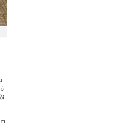
ùi
có
ỗi
êm