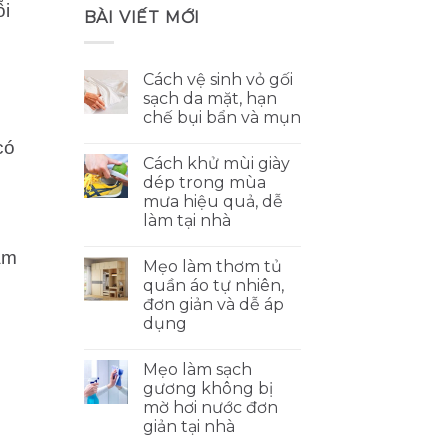
ỗi
BÀI VIẾT MỚI
Cách vệ sinh vỏ gối
sạch da mặt, hạn
chế bụi bẩn và mụn
có
Cách khử mùi giày
dép trong mùa
mưa hiệu quả, dễ
làm tại nhà
àm
Mẹo làm thơm tủ
quần áo tự nhiên,
đơn giản và dễ áp
dụng
Mẹo làm sạch
gương không bị
mờ hơi nước đơn
giản tại nhà