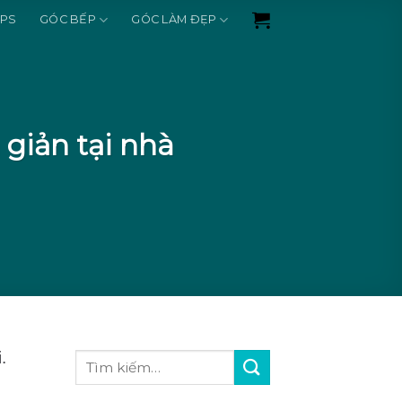
IPS
GÓC BẾP
GÓC LÀM ĐẸP
giản tại nhà
.