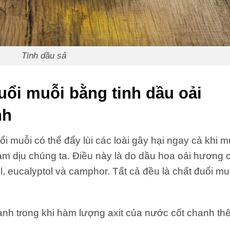
Tinh dầu sả
uổi muỗi bằng tinh dầu oải
nh
 muỗi có thể đẩy lùi các loài gây hại ngay cả khi m
làm dịu chúng ta. Điều này là do dầu hoa oải hương 
l, eucalyptol và camphor. Tất cả đều là chất đuổi mu
ạnh trong khi hàm lượng axit của nước cốt chanh th