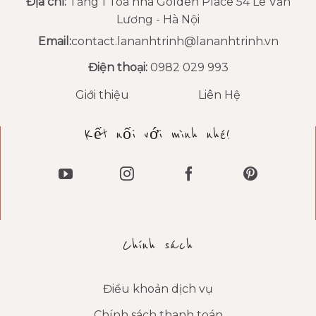
Địa chỉ:
Tầng 1 Tòa nhà Golden Place 54 Lê Văn
Lương - Hà Nội
Email:
contact.lananhtrinh@lananhtrinh.vn
Điện thoại:
0982 029 993
Giới thiệu
Liên Hệ
Kết nối với mình nhé!
Chính sách
Điều khoản dịch vụ
Chính sách thanh toán