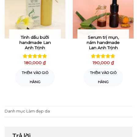
Tinh dầu bưởi
Serum trị mụn,
handmade Lan
nám handmade
Anh Trịnh
Lan Anh Trịnh
180,000
₫
190,000
₫
Được xếp
Được xếp
hạng
4.81
hạng
4.72
THÊM VÀO GIỎ
THÊM VÀO GIỎ
5 sao
5 sao
HÀNG
HÀNG
Danh mục
Làm đẹp da
Trả lời