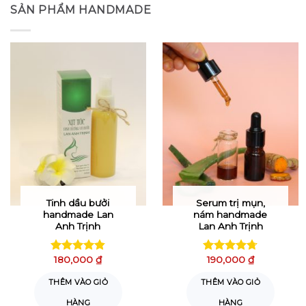
SẢN PHẨM HANDMADE
Tinh dầu bưởi
Serum trị mụn,
handmade Lan
nám handmade
Anh Trịnh
Lan Anh Trịnh
180,000
₫
190,000
₫
Được xếp
Được xếp
hạng
4.81
hạng
4.72
THÊM VÀO GIỎ
THÊM VÀO GIỎ
5 sao
5 sao
HÀNG
HÀNG