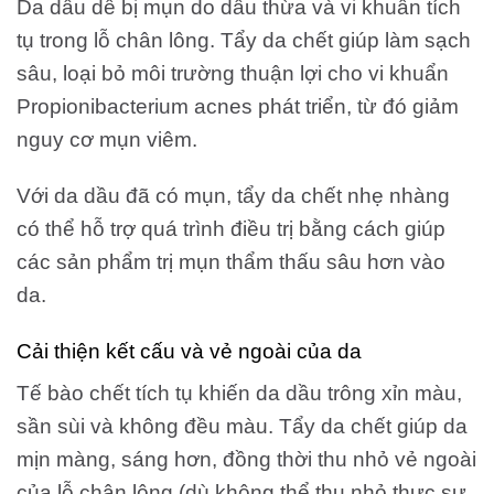
Da dầu dễ bị mụn do dầu thừa và vi khuẩn tích
tụ trong lỗ chân lông. Tẩy da chết giúp làm sạch
sâu, loại bỏ môi trường thuận lợi cho vi khuẩn
Propionibacterium acnes phát triển, từ đó giảm
nguy cơ mụn viêm.
Với da dầu đã có mụn, tẩy da chết nhẹ nhàng
có thể hỗ trợ quá trình điều trị bằng cách giúp
các sản phẩm trị mụn thẩm thấu sâu hơn vào
da.
Cải thiện kết cấu và vẻ ngoài của da
Tế bào chết tích tụ khiến da dầu trông xỉn màu,
sần sùi và không đều màu. Tẩy da chết giúp da
mịn màng, sáng hơn, đồng thời thu nhỏ vẻ ngoài
của lỗ chân lông (dù không thể thu nhỏ thực sự