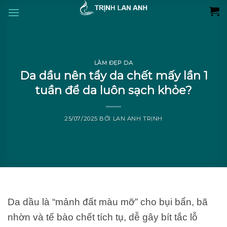
Skip
to
content
LÀM ĐẸP DA
Da dầu nên tẩy da chết mấy lần 1
tuần để da luôn sạch khỏe?
25/07/2025
BỞI
LAN ANH TRỊNH
Da dầu là “mảnh đất màu mỡ” cho bụi bẩn, bã
nhờn và tế bào chết tích tụ, dễ gây bít tắc lỗ