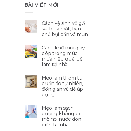
BÀI VIẾT MỚI
Cách vệ sinh vỏ gối
c
sạch da mặt, hạn
chế bụi bẩn và mụn
Cách khử mùi giày
dép trong mùa
mưa hiệu quả, dễ
làm tại nhà
Mẹo làm thơm tủ
quần áo tự nhiên,
đơn giản và dễ áp
dụng
Mẹo làm sạch
gương không bị
mờ hơi nước đơn
giản tại nhà