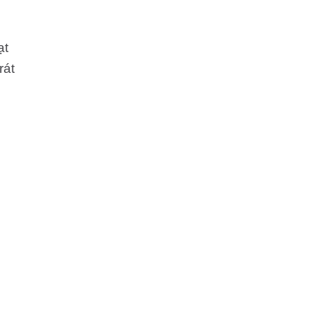
ạt
rát