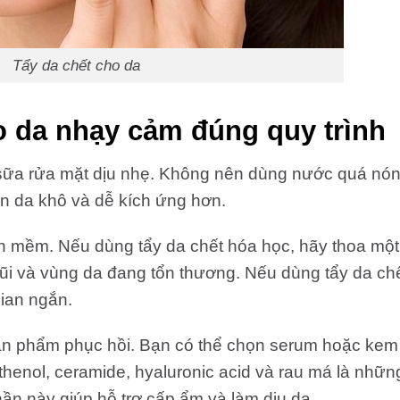
Tẩy da chết cho da
o da nhạy cảm đúng quy trình
 sữa rửa mặt dịu nhẹ. Không nên dùng nước quá nó
n da khô và dễ kích ứng hơn.
ăn mềm. Nếu dùng tẩy da chết hóa học, hãy thoa một
ũi và vùng da đang tổn thương. Nếu dùng tẩy da ch
gian ngắn.
ản phẩm phục hồi. Bạn có thể chọn serum hoặc kem
henol, ceramide, hyaluronic acid và rau má là nhữn
n này giúp hỗ trợ cấp ẩm và làm dịu da.