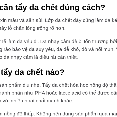
cần tẩy da chết đúng cách?
a xỉn màu và sần sùi. Lớp da chết dày cũng làm da k
ấy lỗ chân lông trông rõ hơn.
 thể làm da yếu đi. Da nhạy cảm dễ bị tổn thương bởi
g rào bảo vệ da suy yếu, da dễ khô, đỏ và nổi mụn. 
 da nhạy cảm là điều rất cần thiết.
tẩy da chết nào?
 sản phẩm dịu nhẹ. Tẩy da chết hóa học nồng độ thấ
hành phần như PHA hoặc lactic acid có thể được câ
 với nhiều hoạt chất mạnh khác.
n nồng độ thấp. Không nên dùng sản phẩm quá mạ