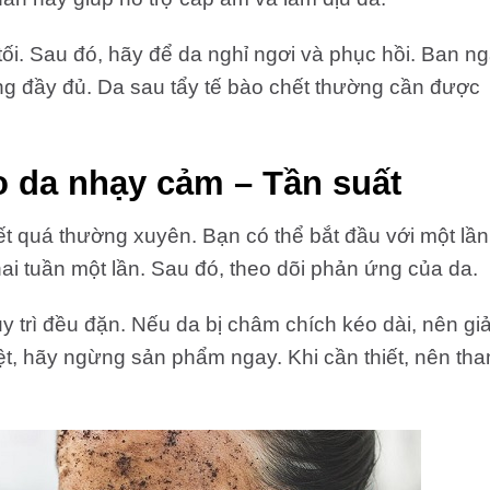
 tối. Sau đó, hãy để da nghỉ ngơi và phục hồi. Ban n
 đầy đủ. Da sau tẩy tế bào chết thường cần được
o da nhạy cảm – Tần suất
t quá thường xuyên. Bạn có thể bắt đầu với một lần
hai tuần một lần. Sau đó, theo dõi phản ứng của da.
y trì đều đặn. Nếu da bị châm chích kéo dài, nên g
ệt, hãy ngừng sản phẩm ngay. Khi cần thiết, nên th