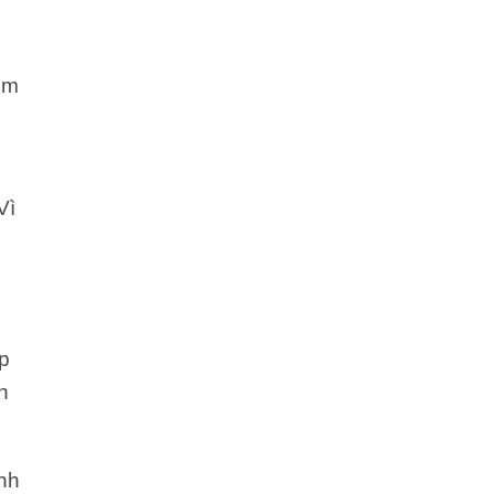
ém
Vì
p
n
nh