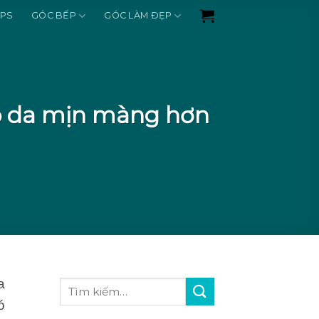
IPS
GÓC BẾP
GÓC LÀM ĐẸP
úp da mịn màng hơn
a
ó