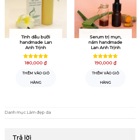
Tinh dầu bưởi
Serum trị mụn,
handmade Lan
nám handmade
Anh Trịnh
Lan Anh Trịnh
180,000
₫
190,000
₫
Được xếp
Được xếp
hạng
4.81
hạng
4.72
THÊM VÀO GIỎ
THÊM VÀO GIỎ
5 sao
5 sao
HÀNG
HÀNG
Danh mục
Làm đẹp da
Trả lời