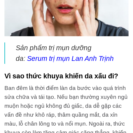
Sản phẩm trị mụn dưỡng
da:
Serum trị mụn Lan Anh Trịnh
Vì sao thức khuya khiến da xấu đi?
Ban đêm là thời điểm làn da bước vào quá trình
sửa chữa và tái tạo. Nếu bạn thường xuyên ngủ
muộn hoặc ngủ không đủ giấc, da dễ gặp các
vấn đề như khô ráp, thâm quầng mắt, da xỉn
màu, lỗ chân lông to và nổi mụn. Ngoài ra, thức
khuya còn làm tăng cảm giác căng thẳng, khiến